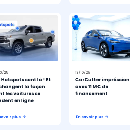
10/25
13/10/25
 Hotspots sont là ! Et
CarCutter impréssio
 changent la façon
avec 11 M€ de
t les voitures se
financement
ndent en ligne
savoir plus
En savoir plus