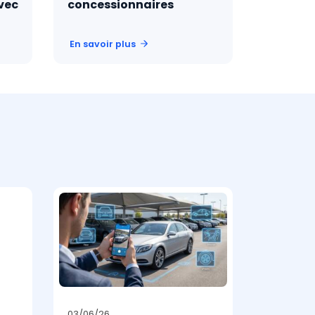
avec
concessionnaires
générer
En savoir plus
En savoir
03/06/26