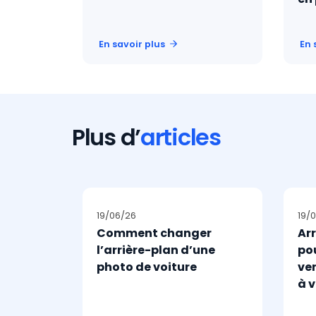
es en
En savoir plus
En 
Plus d’
articles
19/06/26
19/
Comment changer
Arr
l’arrière-plan d’une
pou
photo de voiture
ven
à v