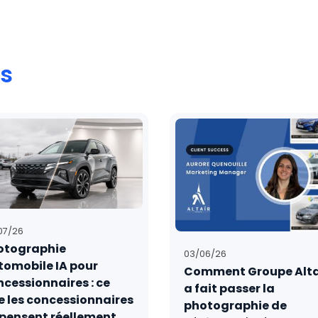
és
07/26
otographie
03/06/26
tomobile IA pour
Comment Groupe Alta
cessionnaires : ce
a fait passer la
e les concessionnaires
photographie de
 pensent réellement