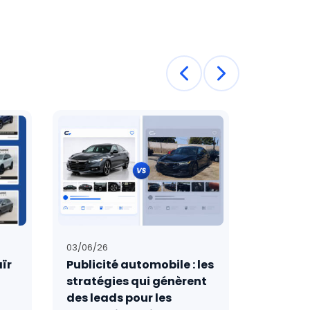
03/06/26
22/04/26
ïr
Publicité automobile : les
10 faço
stratégies qui génèrent
votre m
des leads pour les
automob