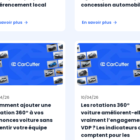
férencement local
concession automobi
savoir plus
En savoir plus
04/26
10/04/26
mment ajouter une
Les rotations 360°
tation 360° à vos
voiture améliorent-el
nonces voiture sans
vraiment l’engageme
entir votre équipe
VDP ? Les indicateurs 
comptent pour les