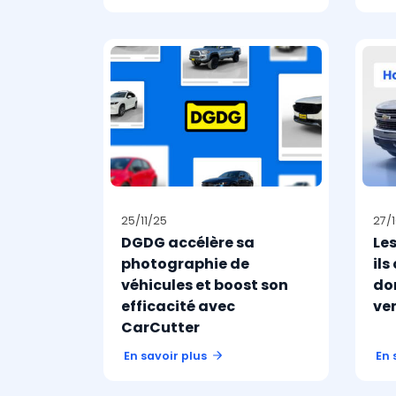
25/11/25
27/
DGDG accélère sa
Les
photographie de
ils
véhicules et boost son
don
efficacité avec
ve
CarCutter
En savoir plus
En 