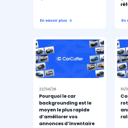
ré
En savoir plus
En 
22/04/26
10/
Pourquoi le car
Co
backgrounding est le
ro
moyen le plus rapide
an
d’améliorer vos
ral
annonces d’inventaire