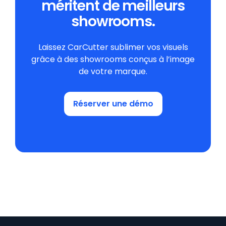
méritent de meilleurs
showrooms.
Laissez CarCutter sublimer vos visuels
grâce à des showrooms conçus à l’image
de votre marque.
Réserver une démo