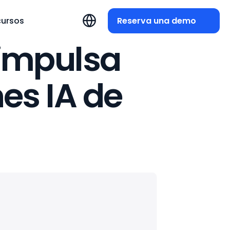
Reserva una demo
cursos
 impulsa
es IA de