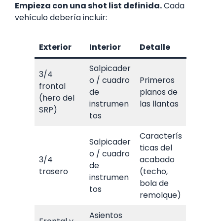
Empieza con una shot list definida.
Cada
vehículo debería incluir:
Exterior
Interior
Detalle
Salpicader
3/4
o / cuadro
Primeros
frontal
de
planos de
(hero del
instrumen
las llantas
SRP)
tos
Caracterís
Salpicader
ticas del
o / cuadro
3/4
acabado
de
trasero
(techo,
instrumen
bola de
tos
remolque)
Asientos