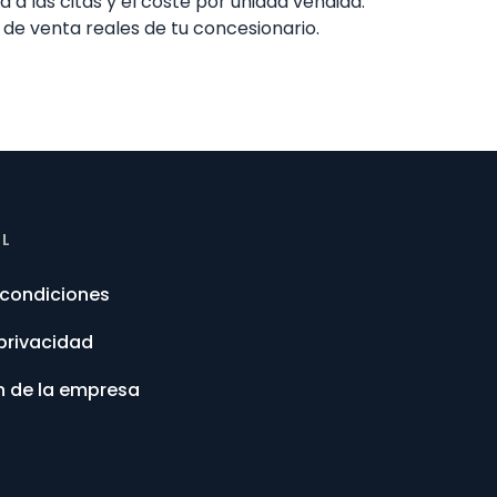
 a las citas y el coste por unidad vendida.
s de venta reales de tu concesionario.
AL
 condiciones
 privacidad
n de la empresa