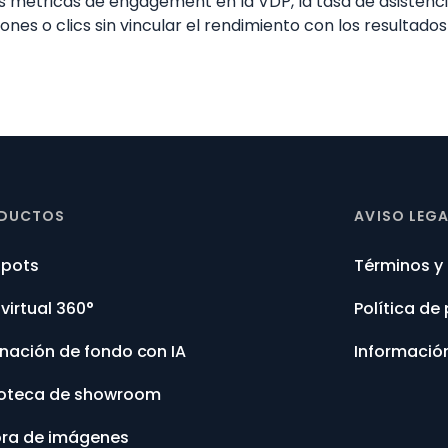
as métricas de engagement en la VDP, la tasa de asistencia
ones o clics sin vincular el rendimiento con los resultado
DUCTOS
AVISO LEG
spots
Términos y
 virtual 360°
Política de
inación de fondo con IA
Informació
ioteca de showroom
ra de imágenes