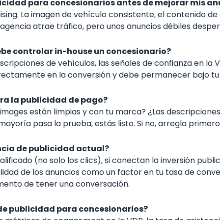
icidad para concesionarios antes de mejorar mis an
sing. La imagen de vehículo consistente, el contenido de 
a agencia atrae tráfico, pero unos anuncios débiles desper
ebe controlar in-house un concesionario?
cripciones de vehículos, las señales de confianza en la VD
rectamente en la conversión y debe permanecer bajo tu c
ara la publicidad de pago?
o images están limpias y con tu marca? ¿Las descripciones
ayoría pasa la prueba, estás listo. Si no, arregla primero
cia de publicidad actual?
lificado (no solo los clics), si conectan la inversión publ
calidad de los anuncios como un factor en tu tasa de conve
omento de tener una conversación.
de publicidad para concesionarios?