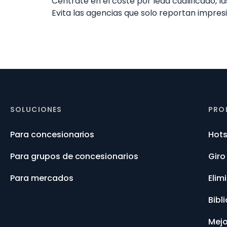
Céntrate en el coste por lead cualificado, l
Evita las agencias que solo reportan impresi
SOLUCIONES
PRO
Para concesionarios
Hot
Para grupos de concesionarios
Giro
Para mercados
Elim
Bibl
Mejo