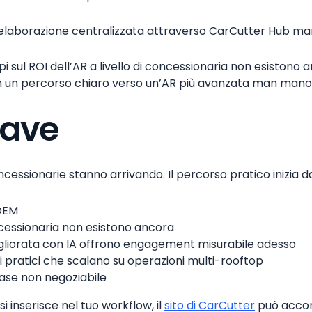
elaborazione centralizzata attraverso CarCutter Hub mant
 sul ROI dell’AR a livello di concessionaria non esistono a
 con un percorso chiaro verso un’AR più avanzata man man
iave
ncessionarie stanno arrivando. Il percorso pratico inizia 
 OEM
oncessionaria non esistono ancora
 migliorata con IA offrono engagement misurabile adesso
 pratici che scalano su operazioni multi-rooftop
base non negoziabile
 inserisce nel tuo workflow, il
sito di CarCutter
può accomp