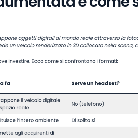
 aumentata e come si
ppone oggetti digitali al mondo reale attraverso la foto
 vede un veicolo renderizzato in 3D collocato nella scena,
ve investire. Ecco come si confrontano i formati:
a fa
Serve un headset?
appone il veicolo digitale
No (telefono)
 spazio reale
ituisce l’intero ambiente
Di solito sì
ette agli acquirenti di