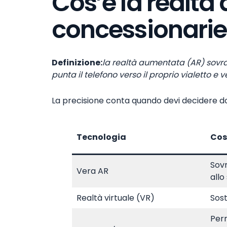
Cos’è la realtà
concessionarie
Definizione:
la realtà aumentata (AR) sovra
punta il telefono verso il proprio vialetto e
La precisione conta quando devi decidere do
Tecnologia
Cos
Sovr
Vera AR
allo
Realtà virtuale (VR)
Sost
Perm