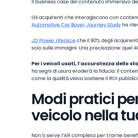
Il business case del contenuto immersivo del 
Gli acquirenti che interagiscono con conte
Automotive Car Buyer Journey Study
ha rile
JD Power riferisce
che il 90% degli acquiren
solo sulle immagini. Una precisazione: quel 40
Per i veicoli usati, l’accuratezza dello st
ha segni di usura eroderà la fiducia. Il cont
come la qualità visiva sostiene il ROI pubblic
Modi pratici pe
veicolo nella t
Non ti serve l’AR completa per trarne benefi