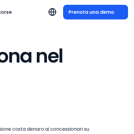
Prenota una demo
sorse
ona nel
sione costa denaro ai concessionari su