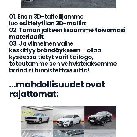
01. Ensin 3D-taiteilijamme
luo
esittelytilan 3D-mallin
:
02. Tämän jälkeen lisäämme
toivomasi
materiaalit
:
03. Ja viimeinen vaihe
keskittyy
brändäykseen
– olipa
kyseessä tietyt värit tai logo,
toteutamme sen vahvistaaksemme
brändisi tunnistettavuutta!
…mahdollisuudet ovat
rajattomat: