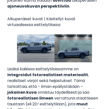
jokainen kulma voidaan
sovittaa
alkuperäisen
ajoneuvokuvan perspektiiviin
.
Alkuperäiset kuvat | Käsitellyt kuvat
virtuaalisessa esittelytilassa
Lisäksi kaikissa esittelytiloissamme on
integroidut fotorealistiset materiaalit
,
realistiset varjot sekä heijastukset. Tämä
tarkoittaa, että – ilman epäilystäkään –
jokainen kuva
onnistuu täydellisesti ja saa
fotorealistisen ilmeen
verrattuna staattiseen
taustaan (eli 2D-esittelytilaan), jota
muut