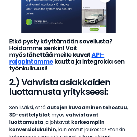
Etkö pysty käyttämään sovellusta?
Hoidamme senkin! Voit
myös
lähettää
meille
kuvat
API-
rajapintamme
kautta ja integroida sen
työnkulkuusi!
2.) Vahvista asiakkaiden
luottamusta yritykseesi:
Sen lisäksi, että
autojen kuvaaminen tehostuu
,
3D-esittelytilat
myös
vahvistavat
luottamusta
ja johtavat
korkeampiin
konversiolukuihin
, kun erotut joukosta! Etenkin
kolmannen osapuolen sivustoilla asiakkaat