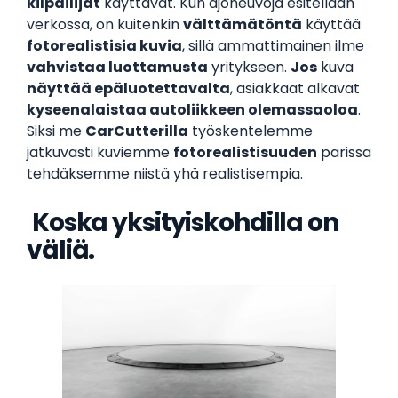
kilpailijat
käyttävät. Kun ajoneuvoja esitellään
verkossa, on kuitenkin
välttämätöntä
käyttää
fotorealistisia kuvia
, sillä ammattimainen ilme
vahvistaa luottamusta
yritykseen.
Jos
kuva
näyttää epäluotettavalta
, asiakkaat alkavat
kyseenalaistaa autoliikkeen olemassaoloa
.
Siksi me
CarCutterilla
työskentelemme
jatkuvasti kuviemme
fotorealistisuuden
parissa
tehdäksemme niistä yhä realistisempia.
‍
Koska yksityiskohdilla on
väliä.