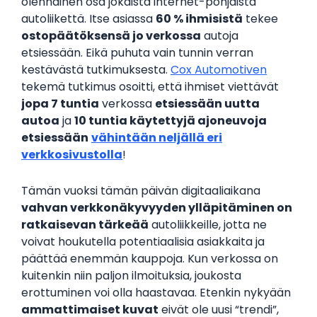
olennainen osa jokaista internet-pohjaista
autoliikettä. Itse asiassa
60 % ihmisistä
tekee
ostopäätöksensä jo verkossa
autoja
etsiessään. Eikä puhuta vain tunnin verran
kestävästä tutkimuksesta.
Cox Automotiven
tekemä tutkimus osoitti, että ihmiset viettävät
jopa 7 tuntia
verkossa
etsiessään uutta
autoa
ja
10 tuntia käytettyjä ajoneuvoja
etsiessään
vähintään neljällä eri
verkkosivustolla
!
Tämän vuoksi tämän päivän digitaaliaikana
vahvan verkkonäkyvyyden ylläpitäminen on
ratkaisevan tärkeää
autoliikkeille, jotta ne
voivat houkutella potentiaalisia asiakkaita ja
päättää enemmän kauppoja. Kun verkossa on
kuitenkin niin paljon ilmoituksia, joukosta
erottuminen voi olla haastavaa. Etenkin nykyään
ammattimaiset kuvat
eivät ole uusi “trendi”,