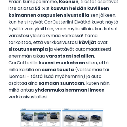
Erään kumppanimme,
Koonsin
, tilastot osoittivat
itse asiassa
52 %:n kasvun heidän kuvilleen
kolmannen osapuolen sivustoilla
sen jälkeen,
kun he siirtyivät CarCutteriin! Eivätkä kuvat näytä
hyviltä vain yksittäin, vaan myös silloin, kun katsot
varastosi yleisnäkymää verkossa! Tämä
tarkoittaa, että verkkosivustosi
kävijät
ovat
sitoutuneempia
ja viettävät automaattisesti
enemmän aikaa
varastoasi selaillen
.
CarCutterilla
kuvasi muokataan
siten, että
niillä kaikilla on
sama tausta
(valitsemasi tai
luomasi – tästä lisää myöhemmin) ja auto
osoittaa aina
samaan suuntaan
, kuten näin,
mikä antaa
yhdenmukaisemman ilmeen
verkkosivustollesi.