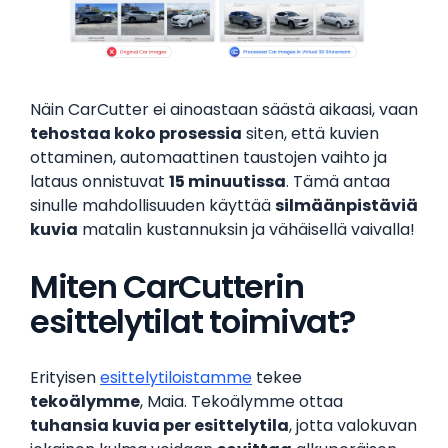
Näin CarCutter ei ainoastaan säästä aikaasi, vaan
tehostaa koko prosessia
siten, että kuvien
ottaminen, automaattinen taustojen vaihto ja
lataus onnistuvat
15 minuutissa
. Tämä antaa
sinulle mahdollisuuden käyttää
silmäänpistäviä
kuvia
matalin kustannuksin ja vähäisellä vaivalla!
Miten CarCutterin
esittelytilat toimivat?
Erityisen
esittelytiloistamme
tekee
tekoälymme
, Maia. Tekoälymme ottaa
tuhansia kuvia per esittelytila
, jotta valokuvan