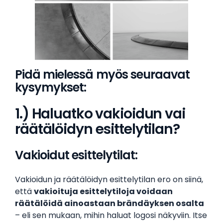
Pidä mielessä myös seuraavat
kysymykset:
1.) Haluatko vakioidun vai
räätälöidyn esittelytilan?
Vakioidut esittelytilat:
Vakioidun ja räätälöidyn esittelytilan ero on siinä,
että
vakioituja esittelytiloja voidaan
räätälöidä ainoastaan brändäyksen osalta
– eli sen mukaan, mihin haluat logosi näkyviin. Itse