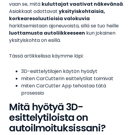
vaan se, mitä
kuluttajat vaativat näkevänsä
.
Asiakkaat odottavat
yksityiskohtaisia,
korkearesoluutioisia valokuvia
harkitsemistaan ajoneuvoista, sillä se tuo heille
luottamusta autoliikkeeseen
kun jokainen
yksityiskohta on esillä.
Tässä artikkelissa käymme läpi:
3D-esittelytilojen käytön hyödyt
miten CarCutterin esittelytilat toimivat
miten CarCutter App tehostaa tätä
prosessia
Mitä hyötyä 3D-
esittelytiloista on
autoilmoituksissani?