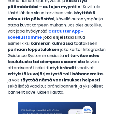
nämä häiriötekijät hyvästit ja
keskittyä
päämäärääsi – autojen myyntiin
! Kuvittele:
tästä lähtien sinun tarvitsee vain
käyttää 5
minuuttia päivästäsi
, kävellä auton ympäri ja
ottaa kuvat tarpeen mukaan. Jos olet autoliike,
voit jopa hyödyntää
CarCutter App -
sovellustamme
, joka
ohjeistaa
sinua
esimerkiksi
kameran kulmassa
taatakseen
parhaan lopputuloksen
joka kerta! Integroidun
Guidance Systemin ansiosta
et tarvitse edes
koulutusta tai aiempaa osaamista
kuvien
ottamiseen! Lisäksi
tietyt brändit
vaativat
erityistä kuvajärjestystä tai lisäbannereita
,
ja voit
täyttää nämä vaatimukset helposti
sekä lisätä vaaditut brändibannerit ja yksilölliset
bannerit sovelluksen kautta.