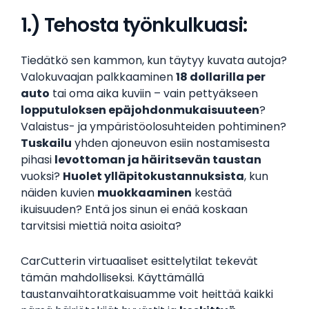
1.) Tehosta työnkulkuasi: ‍‍
Tiedätkö sen kammon, kun täytyy kuvata autoja?
Valokuvaajan palkkaaminen
18 dollarilla per
auto
tai oma aika kuviin – vain pettyäkseen
lopputuloksen epäjohdonmukaisuuteen
?
Valaistus- ja ympäristöolosuhteiden pohtiminen?
Tuskailu
yhden ajoneuvon esiin nostamisesta
pihasi
levottoman ja häiritsevän taustan
vuoksi?
Huolet ylläpitokustannuksista
, kun
näiden kuvien
muokkaaminen
kestää
ikuisuuden? Entä jos sinun ei enää koskaan
tarvitsisi miettiä noita asioita?
CarCutterin virtuaaliset esittelytilat tekevät
tämän mahdolliseksi. Käyttämällä
taustanvaihtoratkaisuamme voit heittää kaikki