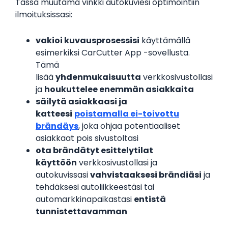
Tässä muutama vinkki autokuviesi optimointiin
ilmoituksissasi:
vakioi kuvausprosessisi
käyttämällä
esimerkiksi CarCutter App -sovellusta.
Tämä
lisää
yhdenmukaisuutta
verkkosivustollasi
ja
houkuttelee enemmän asiakkaita
säilytä asiakkaasi ja
katteesi
poistamalla ei-toivottu
brändäys
, joka ohjaa potentiaaliset
asiakkaat pois sivustoltasi
ota brändätyt esittelytilat
käyttöön
verkkosivustollasi ja
autokuvissasi
vahvistaaksesi brändiäsi
ja
tehdäksesi autoliikkeestäsi tai
automarkkinapaikastasi
entistä
tunnistettavamman