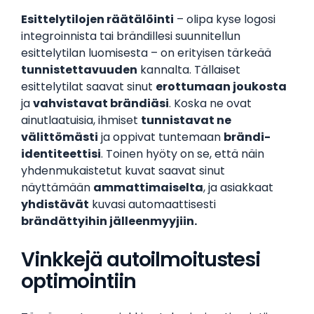
Esittelytilojen räätälöinti
– olipa kyse logosi
integroinnista tai brändillesi suunnitellun
esittelytilan luomisesta – on erityisen tärkeää
tunnistettavuuden
kannalta. Tällaiset
esittelytilat saavat sinut
erottumaan joukosta
ja
vahvistavat brändiäsi
. Koska ne ovat
ainutlaatuisia, ihmiset
tunnistavat ne
välittömästi
ja oppivat tuntemaan
brändi-
identiteettisi
. Toinen hyöty on se, että näin
yhdenmukaistetut kuvat saavat sinut
näyttämään
ammattimaiselta
, ja asiakkaat
yhdistävät
kuvasi automaattisesti
brändättyihin jälleenmyyjiin.
Vinkkejä autoilmoitustesi
optimointiin