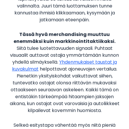
valinnalta. Juuri tämä luottamuksen tunne
kannustaa ihmisiä klikkaamaan, kysymään ja
jatkamaan eteenpäin.
Tässä hyvä merchandising muuttuu
enemmäksi kuin markkinointitaktiikaksi.
Siitä tulee luotettavuuden signaali. Puhtaat
visuaalit auttavat ostajia ymmärtämään kunnon
yhdellä silmäyksellä.
Yhdenmukaiset taustat ja
kuvakulmat
helpottavat ajoneuvojen vertailua.
Pienetkin yksityiskohdat vaikuttavat siihen,
tuntevatko ostajat olonsa riittävän mukavaksi
ottaakseen seuraavan askeleen. Kaikki tämä on
entistäkin tärkeämpää hitaampien jaksojen
aikana, kun ostajat ovat varovaisia ja autoliikkeet
kilpailevat kovemmin huomiosta.
Selkeä esitystapa vähentää myös niitä pieniä