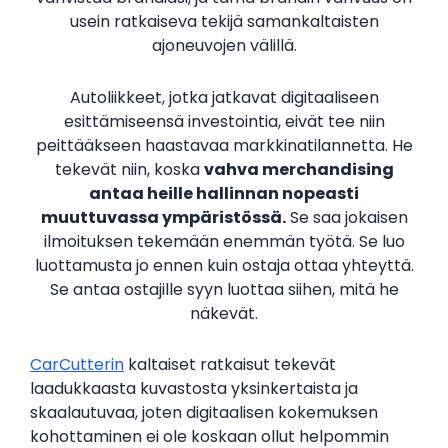
usein ratkaiseva tekijä samankaltaisten
ajoneuvojen välillä.
Autoliikkeet, jotka jatkavat digitaaliseen
esittämiseensä investointia, eivät tee niin
peittääkseen haastavaa markkinatilannetta. He
tekevät niin, koska
vahva merchandising
antaa heille hallinnan nopeasti
muuttuvassa ympäristössä.
Se saa jokaisen
ilmoituksen tekemään enemmän työtä. Se luo
luottamusta jo ennen kuin ostaja ottaa yhteyttä.
Se antaa ostajille syyn luottaa siihen, mitä he
näkevät.
CarCutterin
kaltaiset ratkaisut tekevät
laadukkaasta kuvastosta yksinkertaista ja
skaalautuvaa, joten digitaalisen kokemuksen
kohottaminen ei ole koskaan ollut helpommin