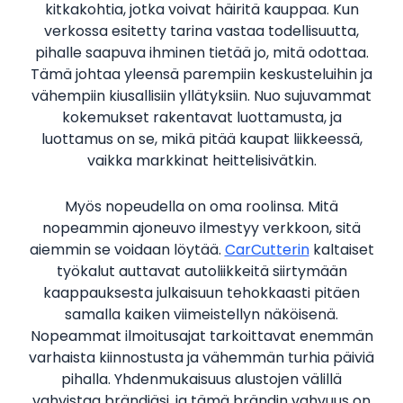
kitkakohtia, jotka voivat häiritä kauppaa. Kun
verkossa esitetty tarina vastaa todellisuutta,
pihalle saapuva ihminen tietää jo, mitä odottaa.
Tämä johtaa yleensä parempiin keskusteluihin ja
vähempiin kiusallisiin yllätyksiin. Nuo sujuvammat
kokemukset rakentavat luottamusta, ja
luottamus on se, mikä pitää kaupat liikkeessä,
vaikka markkinat heittelisivätkin.
Myös nopeudella on oma roolinsa. Mitä
nopeammin ajoneuvo ilmestyy verkkoon, sitä
aiemmin se voidaan löytää.
CarCutterin
kaltaiset
työkalut auttavat autoliikkeitä siirtymään
kaappauksesta julkaisuun tehokkaasti pitäen
samalla kaiken viimeistellyn näköisenä.
Nopeammat ilmoitusajat tarkoittavat enemmän
varhaista kiinnostusta ja vähemmän turhia päiviä
pihalla. Yhdenmukaisuus alustojen välillä
vahvistaa brändiäsi, ja tämä brändin vahvuus on