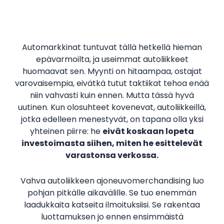
Automarkkinat tuntuvat tällä hetkellä hieman
epävarmoilta, ja useimmat autoliikkeet
huomaavat sen. Myynti on hitaampaa, ostajat
varovaisempia, eivätkä tutut taktiikat tehoa enää
niin vahvasti kuin ennen. Mutta tässä hyvä
uutinen. Kun olosuhteet kovenevat, autoliikkeillä,
jotka edelleen menestyvät, on tapana olla yksi
yhteinen piirre: he
eivät koskaan lopeta
investoimasta siihen, miten he esittelevät
varastonsa verkossa.
Vahva autoliikkeen ajoneuvomerchandising luo
pohjan pitkälle aikavälille. Se tuo enemmän
laadukkaita katseita ilmoituksiisi. Se rakentaa
luottamuksen jo ennen ensimmäistä