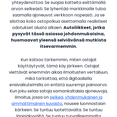
yhteydenottoa. Se suojaa katteita esittämällä
arvon selkeästi. Se lyhentää markkinoille tuloa
saamalla ajoneuvot verkkoon nopeasti. Ja se
silottaa koko ostopolkua asettamalla realistiset
odotukset alusta alkaen.
Autoliikkeet, jotka
pysyvät tässä asiassa johdonmukaisina,
huomaavat yleensä selviävänsä mutkista
itsevarmemmin.
Kun katsoo tarkemmin, miten ostajat
käyttäytyvät, tämä käy järkeen. Ostajat
viettävät enemmän aikaa ilmoitusten vertailuun,
mikä tarkoittaa, että digitaalisilla
ensivaikutelmilla on entistä suurempi painoarvo.
Kun joku selaa satoja samankaltaisia ajoneuvoja,
ilmoitus, jossa on
selkeä, yhdenmukainen ja
ammattimainen kuvasto
, nousee luonnostaan
kärkeen. Se tuntuu luotettavalta. Se tuntuu
läpinäkyvältä. Se tuntuu turvallisemmalta