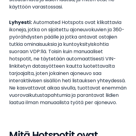
käyttöön varastossasi.
Lyhyesti:
Automated Hotspots ovat klikattavia
ikoneja, jotka on sijoitettu ajoneuvokuvien ja 360-
pyörähdysten päälle ja jotka antavat ostajien
tutkia ominaisuuksia ja kuntoyksityiskohtia
suoraan VDP:llä. Toisin kuin manuaaliset
hotspotit, ne täytetään automaattisesti VIN-
linkitetyn datasyötteen kautta luotettavalta
tarjoajalta, joten jokainen ajoneuvo saa
interaktiivisen sisällön heti listauksen yhteydessä.
Ne kasvattavat aikaa sivulla, tuottavat enemmän
vuorovaikutustapahtumia ja parantavat liidien
laatua ilman manuaalista työtä per ajoneuvo.
Mitä Hotspotit ovat