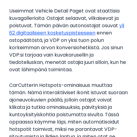
Useimmat Vehicle Detail Paget ovat staattisia
kuvagallerioita. Ostajat selaavat, vilkaisevat ja
poistuvat. Tämän päivän autonostajat osuvat
yli
62 digitaaliseen kosketuspisteeseen
ennen
ostopäätöstä, ja VDP on yksi tuon polun
korkeimman arvon konversiohetkistä. Jos sinun
VDP:si tarjoaa vain kuvakarusellin ja
tiedoteliuskan, menetät ostajia juuri silloin, kun he
ovat lähimpänä toimintaa.
CarCutterin Hotspots-ominaisuus muuttaa
tämän. Nämä interaktiiviset ikonit istuvat suoraan
ajoneuvokuvien päällä, jolloin ostajat voivat
klikata ja tutkia ominaisuuksia, päivityksiä ja
kuntoyksityiskohtia poistumatta sivulta. Tässä
oppaassa käymme läpi, miten automatisoidut
hotspotit toimivat, miksi ne parantavat VDP-
sitoutumista ja liidien laatua, ja miten otat ne