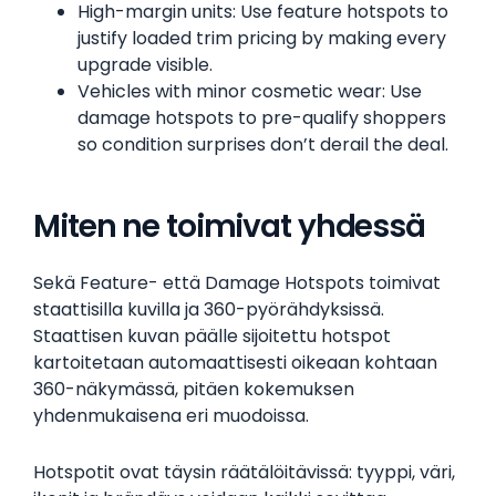
High-margin units: Use feature hotspots to
justify loaded trim pricing by making every
upgrade visible.
Vehicles with minor cosmetic wear: Use
damage hotspots to pre-qualify shoppers
so condition surprises don’t derail the deal.
Miten ne toimivat yhdessä
Sekä Feature- että Damage Hotspots toimivat
staattisilla kuvilla ja 360-pyörähdyksissä.
Staattisen kuvan päälle sijoitettu hotspot
kartoitetaan automaattisesti oikeaan kohtaan
360-näkymässä, pitäen kokemuksen
yhdenmukaisena eri muodoissa.
Hotspotit ovat täysin räätälöitävissä: tyyppi, väri,