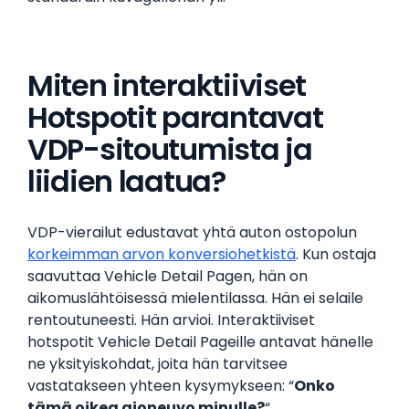
Miten interaktiiviset
Hotspotit parantavat
VDP-sitoutumista ja
liidien laatua?
VDP-vierailut edustavat yhtä auton ostopolun
korkeimman arvon konversiohetkistä
. Kun ostaja
saavuttaa Vehicle Detail Pagen, hän on
aikomuslähtöisessä mielentilassa. Hän ei selaile
rentoutuneesti. Hän arvioi. Interaktiiviset
hotspotit Vehicle Detail Pageille antavat hänelle
ne yksityiskohdat, joita hän tarvitsee
vastatakseen yhteen kysymykseen: “
Onko
tämä oikea ajoneuvo minulle?
“