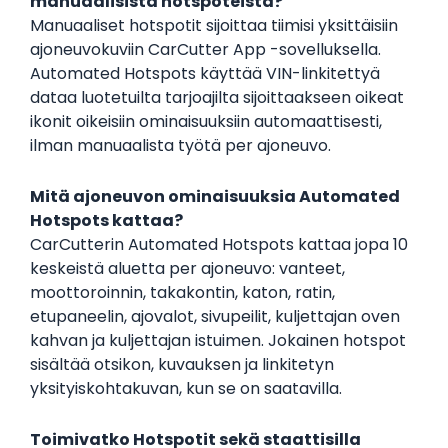
manuaalisista hotspoteista?
Manuaaliset hotspotit sijoittaa tiimisi yksittäisiin
ajoneuvokuviin CarCutter App -sovelluksella.
Automated Hotspots käyttää VIN-linkitettyä
dataa luotetuilta tarjoajilta sijoittaakseen oikeat
ikonit oikeisiin ominaisuuksiin automaattisesti,
ilman manuaalista työtä per ajoneuvo.
Mitä ajoneuvon ominaisuuksia Automated
Hotspots kattaa?
CarCutterin Automated Hotspots kattaa jopa 10
keskeistä aluetta per ajoneuvo: vanteet,
moottoroinnin, takakontin, katon, ratin,
etupaneelin, ajovalot, sivupeilit, kuljettajan oven
kahvan ja kuljettajan istuimen. Jokainen hotspot
sisältää otsikon, kuvauksen ja linkitetyn
yksityiskohtakuvan, kun se on saatavilla.
Toimivatko Hotspotit sekä staattisilla