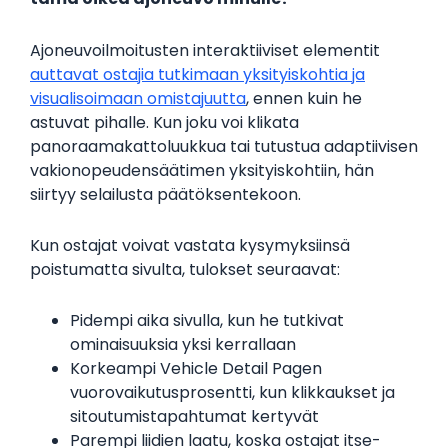
Ajoneuvoilmoitusten interaktiiviset elementit
auttavat ostajia tutkimaan yksityiskohtia ja
visualisoimaan omistajuutta
, ennen kuin he
astuvat pihalle. Kun joku voi klikata
panoraamakattoluukkua tai tutustua adaptiivisen
vakionopeudensäätimen yksityiskohtiin, hän
siirtyy selailusta päätöksentekoon.
Kun ostajat voivat vastata kysymyksiinsä
poistumatta sivulta, tulokset seuraavat:
Pidempi aika sivulla, kun he tutkivat
ominaisuuksia yksi kerrallaan
Korkeampi Vehicle Detail Pagen
vuorovaikutusprosentti, kun klikkaukset ja
sitoutumistapahtumat kertyvät
Parempi liidien laatu, koska ostajat itse-