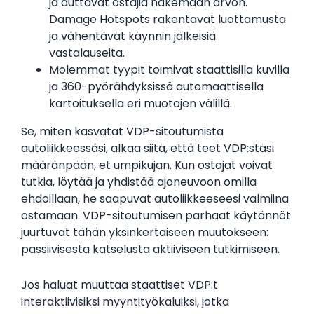
ja auttavat ostajia näkemään arvon.
Damage Hotspots rakentavat luottamusta
ja vähentävät käynnin jälkeisiä
vastalauseita.
Molemmat tyypit toimivat staattisilla kuvilla
ja 360-pyörähdyksissä automaattisella
kartoituksella eri muotojen välillä.
Se, miten kasvatat VDP-sitoutumista
autoliikkeessäsi, alkaa siitä, että teet VDP:stäsi
määränpään, et umpikujan. Kun ostajat voivat
tutkia, löytää ja yhdistää ajoneuvoon omilla
ehdoillaan, he saapuvat autoliikkeeseesi valmiina
ostamaan. VDP-sitoutumisen parhaat käytännöt
juurtuvat tähän yksinkertaiseen muutokseen:
passiivisesta katselusta aktiiviseen tutkimiseen.
Jos haluat muuttaa staattiset VDP:t
interaktiivisiksi myyntityökaluiksi, jotka