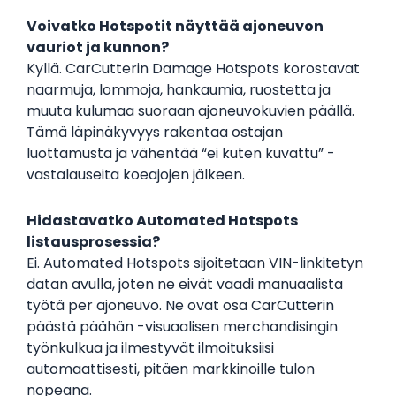
Voivatko Hotspotit näyttää ajoneuvon
vauriot ja kunnon?
Kyllä. CarCutterin Damage Hotspots korostavat
naarmuja, lommoja, hankaumia, ruostetta ja
muuta kulumaa suoraan ajoneuvokuvien päällä.
Tämä läpinäkyvyys rakentaa ostajan
luottamusta ja vähentää “ei kuten kuvattu” -
vastalauseita koeajojen jälkeen.
Hidastavatko Automated Hotspots
listausprosessia?
Ei. Automated Hotspots sijoitetaan VIN-linkitetyn
datan avulla, joten ne eivät vaadi manuaalista
työtä per ajoneuvo. Ne ovat osa CarCutterin
päästä päähän -visuaalisen merchandisingin
työnkulkua ja ilmestyvät ilmoituksiisi
automaattisesti, pitäen markkinoille tulon
nopeana.