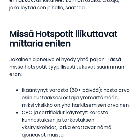
ennakkokvalifioituneet kunnon osalta. Ostaja,
joka löytää sen pihalla, saattaa.
Missä Hotspotit liikuttavat
mittaria eniten
Jokainen ajoneuvo ei hyödy yhtä paljon. Tässä
missä hotspotit tyypillisesti tekevät suurimman
eron:
Ikääntynyt varasto (60+ päivää): nosta arvo
esiin auttaaksesi ostajia ymmärtämään,
miksi yksikkö on yhä harkitsemisen arvoinen.
CPO ja sertifioidut käytetyt: korosta
kunnostuksen ja tarkastuksen
yksityiskohdat, jotka erottavat nämä
ajoneuvot muista.