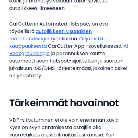
ikonit ja brändäys voidaan kaikki sovittaa
autoliikkeesi ilmeeseen.
CarCutterin Automated Hotspots on osa
täydellistä
autoliikkeen visuaalisen
merchandisingin
työnkulkua.
Ohjatusta
kaappauksesta
CarCutter App -sovelluksessa,
AI
Backgroundingin
ja parannuksen kautta
automaattiseen hotspot-sijoitteluun ja suoraan
julkaisuun IMS/DMS-järjestelmääsi, jokainen askel
on yhdistetty.
Tärkeimmät havainnot
VDP-sitoutuminen ei ole vain enemmän kuvia.
Kyse on syyn antamisesta ostajille olla
vuorovaikutuksessa ilmoitustesi kanssa. Kun