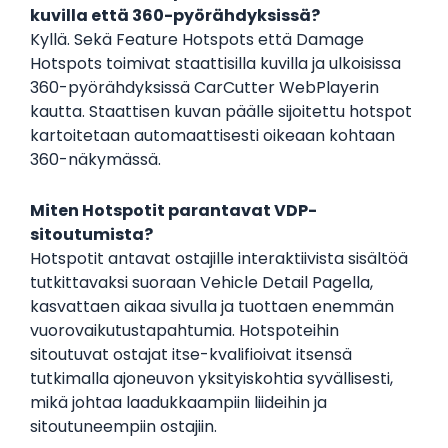
kuvilla että 360-pyörähdyksissä?
Kyllä. Sekä Feature Hotspots että Damage
Hotspots toimivat staattisilla kuvilla ja ulkoisissa
360-pyörähdyksissä CarCutter WebPlayerin
kautta. Staattisen kuvan päälle sijoitettu hotspot
kartoitetaan automaattisesti oikeaan kohtaan
360-näkymässä.
Miten Hotspotit parantavat VDP-
sitoutumista?
Hotspotit antavat ostajille interaktiivista sisältöä
tutkittavaksi suoraan Vehicle Detail Pagella,
kasvattaen aikaa sivulla ja tuottaen enemmän
vuorovaikutustapahtumia. Hotspoteihin
sitoutuvat ostajat itse-kvalifioivat itsensä
tutkimalla ajoneuvon yksityiskohtia syvällisesti,
mikä johtaa laadukkaampiin liideihin ja
sitoutuneempiin ostajiin.