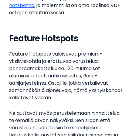
hotspottia
, ja molemmilla on oma roolinsa VDP-
ostajien sitoutumisessa.
Feature Hotspots
Feature Hotspots valaisevat premium-
yksityiskohtia ja erottuvaa varustelua:
panoraamakattoluukku, 20-tuumaiset
alumiinivanteet, nahkasisustus, Bose-
äänijärjestelmä. Ostajille, jotka vertailevat
samannäköisiä ajoneuvoja, nämä yksityiskohdat
kallistavat vaa’an.
Ne auttavat myös perustelemaan hinnoittelua
tekemällä arvon näkyväksi. Sen sijaan että
varustelu haudattaisiin tekstipohjaiselle
tietoliuskalle, nostat sen esiin juuri sinne, missä