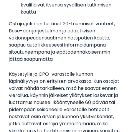
kvalifioivat itsensä syvällisen tutkimisen
kautta
Ostaja, joka on tutkinut 20-tuumaiset vanteet,
Bose-äänijärjestelmän ja adaptiivisen
vakionopeudensäätimen hotspotien kautta,
saapuu autoliikkeeseesi informoidumpana,
sitoutuneempana ja epätodennäköisemmin
jättää saapumatta.
Käytetylle ja CPO-varastolle kunnon
läpinäkyvyys on erityisen arvokasta. Kun ostajat
voivat nähdä tarkalleen, mitä he saavat ennen
vierailua, käynnin jälkeiset yllätykset laskevat ja
luottamus nousee. Ikääntyneelle 60 päivää tai
pidempään seisoneelle varastolle hotspotit
nostavat esiin arvon ja kunnon yksityiskohdat,
jotka auttavat ostajia ymmärtämään, miksi
yksikkö on yhä harkitsemisen arvoinen, suojaten