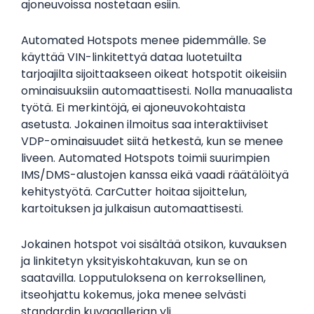
ajoneuvoissa nostetaan esiin.
Automated Hotspots menee pidemmälle. Se
käyttää VIN-linkitettyä dataa luotetuilta
tarjoajilta sijoittaakseen oikeat hotspotit oikeisiin
ominaisuuksiin automaattisesti. Nolla manuaalista
työtä. Ei merkintöjä, ei ajoneuvokohtaista
asetusta. Jokainen ilmoitus saa interaktiiviset
VDP-ominaisuudet siitä hetkestä, kun se menee
liveen. Automated Hotspots toimii suurimpien
IMS/DMS-alustojen kanssa eikä vaadi räätälöityä
kehitystyötä. CarCutter hoitaa sijoittelun,
kartoituksen ja julkaisun automaattisesti.
Jokainen hotspot voi sisältää otsikon, kuvauksen
ja linkitetyn yksityiskohtakuvan, kun se on
saatavilla. Lopputuloksena on kerroksellinen,
itseohjattu kokemus, joka menee selvästi
standardin kuvagallerian yli.