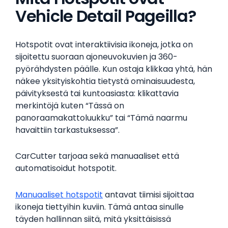
Vehicle Detail Pageilla?
Hotspotit ovat interaktiivisia ikoneja, jotka on
sijoitettu suoraan ajoneuvokuvien ja 360-
pyörähdysten päälle. Kun ostaja klikkaa yhtä, hän
näkee yksityiskohtia tietystä ominaisuudesta,
päivityksestä tai kuntoasiasta: klikattavia
merkintöjä kuten “Tässä on
panoraamakattoluukku” tai “Tämä naarmu
havaittiin tarkastuksessa”.
CarCutter tarjoaa sekä manuaaliset että
automatisoidut hotspotit.
Manuaaliset hotspotit
antavat tiimisi sijoittaa
ikoneja tiettyihin kuviin. Tämä antaa sinulle
täyden hallinnan siitä, mitä yksittäisissä