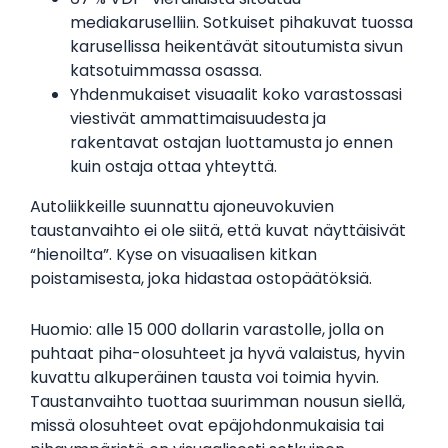
mediakaruselliin. Sotkuiset pihakuvat tuossa
karusellissa heikentävät sitoutumista sivun
katsotuimmassa osassa.
Yhdenmukaiset visuaalit koko varastossasi
viestivät ammattimaisuudesta ja
rakentavat ostajan luottamusta jo ennen
kuin ostaja ottaa yhteyttä.
Autoliikkeille suunnattu ajoneuvokuvien
taustanvaihto ei ole siitä, että kuvat näyttäisivät
“hienoilta”. Kyse on visuaalisen kitkan
poistamisesta, joka hidastaa ostopäätöksiä.
Huomio: alle 15 000 dollarin varastolle, jolla on
puhtaat piha-olosuhteet ja hyvä valaistus, hyvin
kuvattu alkuperäinen tausta voi toimia hyvin.
Taustanvaihto tuottaa suurimman nousun siellä,
missä olosuhteet ovat epäjohdonmukaisia tai