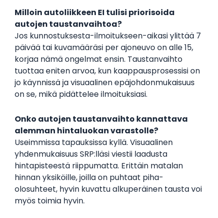
Milloin autoliikkeen EI tulisi priorisoida
autojen taustanvaihtoa?
Jos kunnostuksesta-ilmoitukseen-aikasi ylittää 7
päivää tai kuvamääräsi per ajoneuvo on alle 15,
korjaa nämä ongelmat ensin. Taustanvaihto
tuottaa eniten arvoa, kun kaappausprosessisi on
jo käynnissä ja visuaalinen epäjohdonmukaisuus
on se, mikä pidättelee ilmoituksiasi.
Onko autojen taustanvaihto kannattava
alemman hintaluokan varastolle?
Useimmissa tapauksissa kyllä. Visuaalinen
yhdenmukaisuus SRP:lläsi viestii laadusta
hintapisteestä riippumatta. Erittäin matalan
hinnan yksiköille, joilla on puhtaat piha-
olosuhteet, hyvin kuvattu alkuperäinen tausta voi
myös toimia hyvin.