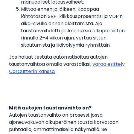
manuaaliset latausvaiheet.
Mittaa ennen ja jälkeen. Kaappaa
lähtötason SRP-klikkausprosenttisi ja VDP:n
aika-sivulla ennen aloittamista. Aja
taustanvaihdettuja ilmoituksia alkuperäisten
rinnalla 2–4 viikon ajan, vertaa sitten
sitoutumista ja liidivolyymia ryhmittäin.
Jos haluat testata automatisoitua autojen
taustanvaihtoa omalla varastollasi,
varaa esittely
CarCutterin kanssa
.
Mitä autojen taustanvaihto on?
Autojen taustanvaihto on prosessi, jossa
ajoneuvokuvan alkuperäinen tausta korvataan
puhtaalla, ammattimaisella näkymällä. Se