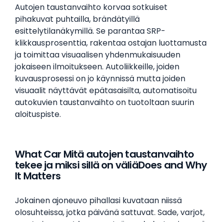
Autojen taustanvaihto korvaa sotkuiset
pihakuvat puhtailla, brändätyillä
esittelytilanäkymillä. Se parantaa SRP-
klikkausprosenttia, rakentaa ostajan luottamusta
ja toimittaa visuaalisen yhdenmukaisuuden
jokaiseen ilmoitukseen. Autoliikkeille, joiden
kuvausprosessi on jo käynnissä mutta joiden
visuaalit näyttävät epätasaisilta, automatisoitu
autokuvien taustanvaihto on tuotoltaan suurin
aloituspiste.
What Car Mitä autojen taustanvaihto
tekee ja miksi sillä on väliäDoes and Why
It Matters
Jokainen ajoneuvo pihallasi kuvataan niissä
olosuhteissa, jotka päivänä sattuvat. Sade, varjot,