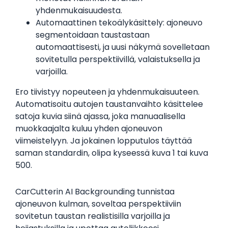
yhdenmukaisuudesta.
Automaattinen tekoälykäsittely: ajoneuvo
segmentoidaan taustastaan
automaattisesti, ja uusi näkymä sovelletaan
sovitetulla perspektiivillä, valaistuksella ja
varjoilla.
Ero tiivistyy nopeuteen ja yhdenmukaisuuteen.
Automatisoitu autojen taustanvaihto käsittelee
satoja kuvia siinä ajassa, joka manuaalisella
muokkaajalta kuluu yhden ajoneuvon
viimeistelyyn. Ja jokainen lopputulos täyttää
saman standardin, olipa kyseessä kuva 1 tai kuva
500.
CarCutterin AI Backgrounding tunnistaa
ajoneuvon kulman, soveltaa perspektiiviin
sovitetun taustan realistisilla varjoilla ja