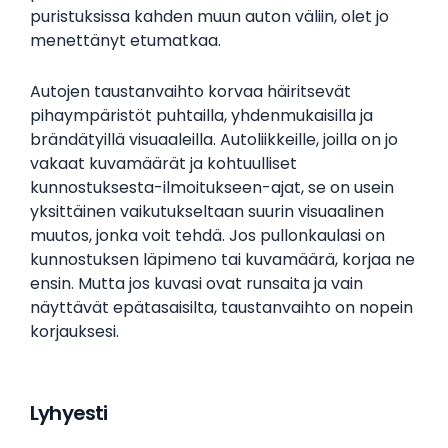
puristuksissa kahden muun auton väliin, olet jo
menettänyt etumatkaa.
Autojen taustanvaihto korvaa häiritsevät
pihaympäristöt puhtailla, yhdenmukaisilla ja
brändätyillä visuaaleilla. Autoliikkeille, joilla on jo
vakaat kuvamäärät ja kohtuulliset
kunnostuksesta-ilmoitukseen-ajat, se on usein
yksittäinen vaikutukseltaan suurin visuaalinen
muutos, jonka voit tehdä. Jos pullonkaulasi on
kunnostuksen läpimeno tai kuvamäärä, korjaa ne
ensin. Mutta jos kuvasi ovat runsaita ja vain
näyttävät epätasaisilta, taustanvaihto on nopein
korjauksesi.
Lyhyesti