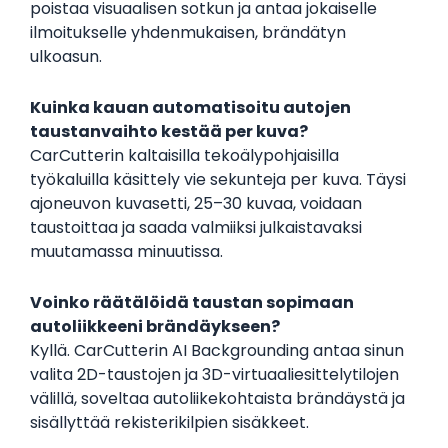
poistaa visuaalisen sotkun ja antaa jokaiselle
ilmoitukselle yhdenmukaisen, brändätyn
ulkoasun.
Kuinka kauan automatisoitu autojen
taustanvaihto kestää per kuva?
CarCutterin kaltaisilla tekoälypohjaisilla
työkaluilla käsittely vie sekunteja per kuva. Täysi
ajoneuvon kuvasetti, 25–30 kuvaa, voidaan
taustoittaa ja saada valmiiksi julkaistavaksi
muutamassa minuutissa.
Voinko räätälöidä taustan sopimaan
autoliikkeeni brändäykseen?
Kyllä. CarCutterin AI Backgrounding antaa sinun
valita 2D-taustojen ja 3D-virtuaaliesittelytilojen
välillä, soveltaa autoliikekohtaista brändäystä ja
sisällyttää rekisterikilpien sisäkkeet.