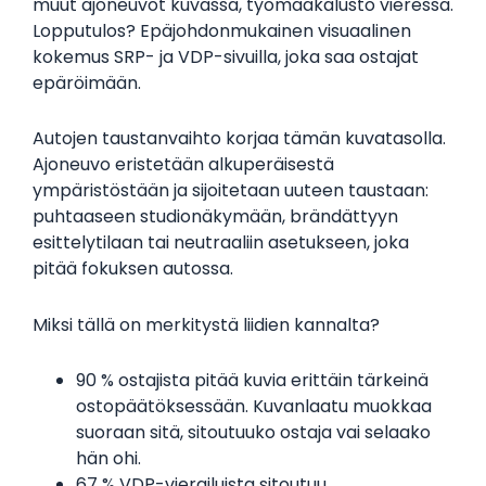
muut ajoneuvot kuvassa, työmaakalusto vieressä.
Lopputulos? Epäjohdonmukainen visuaalinen
kokemus SRP- ja VDP-sivuilla, joka saa ostajat
epäröimään.
Autojen taustanvaihto korjaa tämän kuvatasolla.
Ajoneuvo eristetään alkuperäisestä
ympäristöstään ja sijoitetaan uuteen taustaan:
puhtaaseen studionäkymään, brändättyyn
esittelytilaan tai neutraaliin asetukseen, joka
pitää fokuksen autossa.
Miksi tällä on merkitystä liidien kannalta?
90 % ostajista pitää kuvia erittäin tärkeinä
ostopäätöksessään. Kuvanlaatu muokkaa
suoraan sitä, sitoutuuko ostaja vai selaako
hän ohi.
67 % VDP-vierailuista sitoutuu