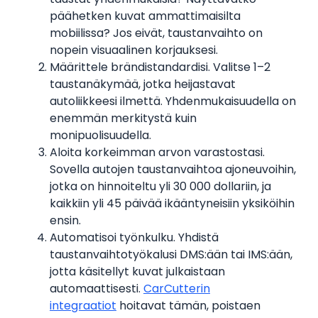
päähetken kuvat ammattimaisilta
mobiilissa? Jos eivät, taustanvaihto on
nopein visuaalinen korjauksesi.
Määrittele brändistandardisi. Valitse 1–2
taustanäkymää, jotka heijastavat
autoliikkeesi ilmettä. Yhdenmukaisuudella on
enemmän merkitystä kuin
monipuolisuudella.
Aloita korkeimman arvon varastostasi.
Sovella autojen taustanvaihtoa ajoneuvoihin,
jotka on hinnoiteltu yli 30 000 dollariin, ja
kaikkiin yli 45 päivää ikääntyneisiin yksiköihin
ensin.
Automatisoi työnkulku. Yhdistä
taustanvaihtotyökalusi DMS:ään tai IMS:ään,
jotta käsitellyt kuvat julkaistaan
automaattisesti.
CarCutterin
integraatiot
hoitavat tämän, poistaen