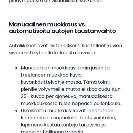
pihaympäristö on visuaalisesti sotkuinen.
Manuaalinen muokkaus vs.
automatisoitu autojen taustanvaihto
Autoliikkeet ovat historiallisesti käsitelleet kuvien
siivoamista yhdellä kolmesta tavasta:
Manuaalinen muokkaus: tiimin jäsen tai
freelancer muokkaa kuvia
kuvankäsittelyohjelmassa. Tämä toimii
pienille volyymeille mutta ei skaalaudu. Kun
25+ kuvaa per ajoneuvo, manuaalisesta
muokkauksesta tulee nopeasti pullonkaula.
Ulkoistettu muokkaus: kuvat lähetetään
kolmannelle osapuolelle. Laatu vaihtelee,
läpimeno kestää tunteja tai päiviä, ja
menetät hallinnan brändin