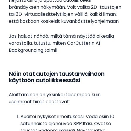
heijastuksilla ja upottaa autoliikkeesi
brändäyksen näkymään. Voit valita 2D-taustojen
tai 3D-virtuaaliesittelytilojen välillä, kaikki ilman,
että koskaan koskeisit kuvankäsittelyohjelmaan.
Jos haluat nähdä, miltä tämä näyttää oikealla
varastolla, tutustu, miten CarCutterin AI
Backgrounding toimii.
Näin otat autojen taustanvaihdon
käyttöön autoliikkeessäsi
Aloittaminen on yksinkertaisempaa kuin
useimmat tiimit odottavat:
Auditoi nykyiset ilmoituksesi. Vedä esiin 10
satunnaista ajoneuvoa SRP:ltäsi. Ovatko
taustat yhdenmukaisia? Näyttävätkö