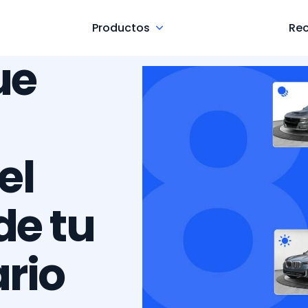
Productos
Re
ue
el
de tu
rio